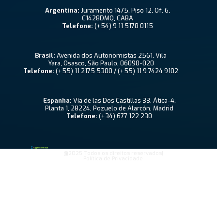
Argentina:
Juramento 1475, Piso 12, Of. 6,
C1428DMQ, CABA
Telefone:
(+54) 9 11 5178 0115
Brasil:
Avenida dos Autonomistas 2561, Vila
Yara, Osasco, São Paulo, 06090-020
Telefone:
(+55) 11 2175 5300 / (+55) 11 9 7424 9102
Espanha:
Vía de las Dos Castillas 33, Ática-4,
Planta 1, 28224, Pozuelo de Alarcón, Madrid
Telefone:
(+34) 677 122 230
@2025 Todos os direitos reservados|
Política de Privacidade